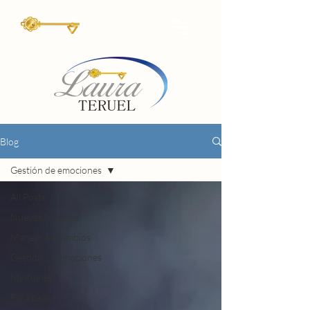
Blog
Gestión de emociones
All Posts
Nuevas Miradas
Manejo de cambios
Gestión de emociones
Minfulness
Para padres