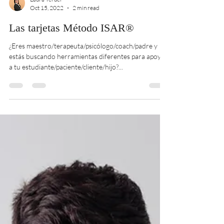
Laura Teruel
Oct 15, 2022
2 min read
Las tarjetas Método ISAR®
¿Eres maestro/terapeuta/psicólogo/coach/padre y
estás buscando herramientas diferentes para apoyar
a tu estudiante/paciente/cliente/hijo?...