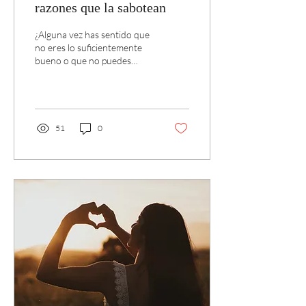
razones que la sabotean
¿Alguna vez has sentido que
no eres lo suficientemente
bueno o que no puedes
lograr tus metas? Si es así,
no estás solo. A menudo, se
nos...
51
0