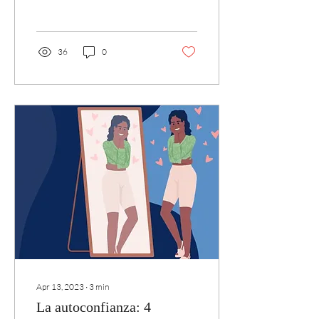
el escritor estadounidense
Napoleón...
36
0
Apr 13, 2023
∙
3
min
La autoconfianza: 4