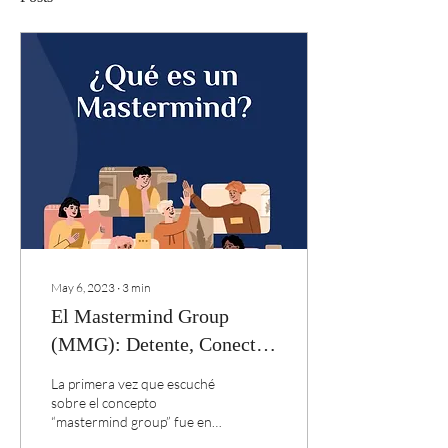
May 6, 2023
∙
3
min
El Mastermind Group
(MMG): Detente, Conecta
y Transforma
La primera vez que escuché
sobre el concepto
“mastermind group” fue en
un libro escrito en 1937 por