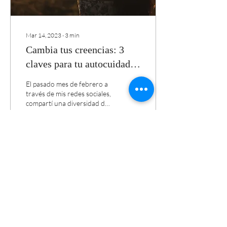
Mar 14, 2023
∙
3
min
Cambia tus creencias: 3
claves para tu autocuidado
emocional
El pasado mes de febrero a
través de mis redes sociales,
compartí una diversidad de
ideas para desarrollar
nuestro #amorpropio,
entre...
39
0
Load More