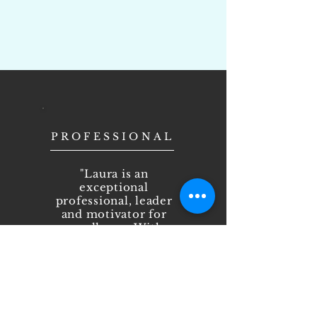
PROFESSIONAL
"Laura is an
exceptional
professional, leader
and motivator for
excellence. With
education, ability,
experience and
desire, to be able to
develop, get the
best out and take
you to a next level."