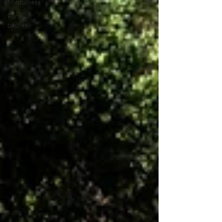
Minfulness
Para
padres