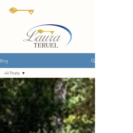
Blog
All Posts
All Posts
Nuevas
Miradas
Manejo de
cambios
Gestión de
emociones