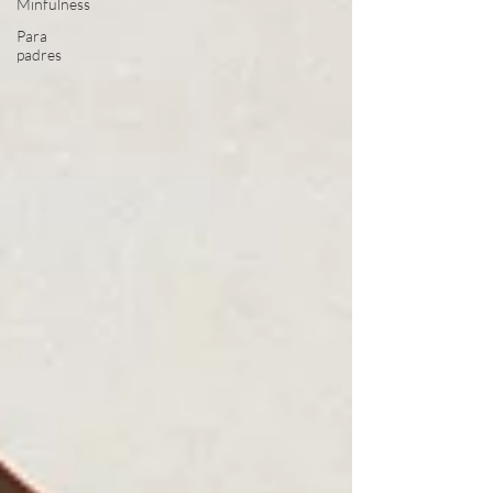
Minfulness
Para
padres