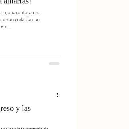
ta amarras!
so, una ruptura, una
r de una relación, un
tc....
reso y las
odemos interpretarlo de