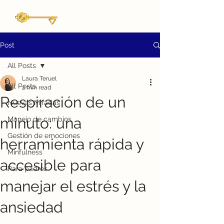
Post
All Posts
Laura Teruel
All Posts
2 min read
Respiración de un
Nuevas Miradas
minuto: una
Manejo de cambios
Gestión de emociones
herramienta rápida y
Minfulness
accesible para
Para padres
manejar el estrés y la
ansiedad