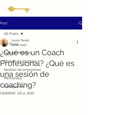
Post
All Posts
Laura Teruel
All Posts
3 min read
¿Qué es un Coach
Nuevas Miradas
Profesional? ¿Qué es
Manejo de cambios
Gestión de emociones
una sesión de
Minfulness
coaching?
Para padres
Updated:
Jul 4, 2021