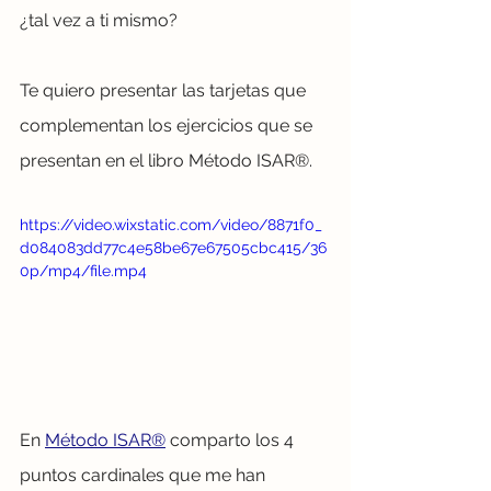
¿tal vez a ti mismo?
Te quiero presentar las tarjetas que 
complementan los ejercicios que se 
presentan en el libro Método ISAR®. 
https://video.wixstatic.com/video/8871f0_
d084083dd77c4e58be67e67505cbc415/36
0p/mp4/file.mp4
En 
Método ISAR®
 comparto los 4 
puntos cardinales que me han 