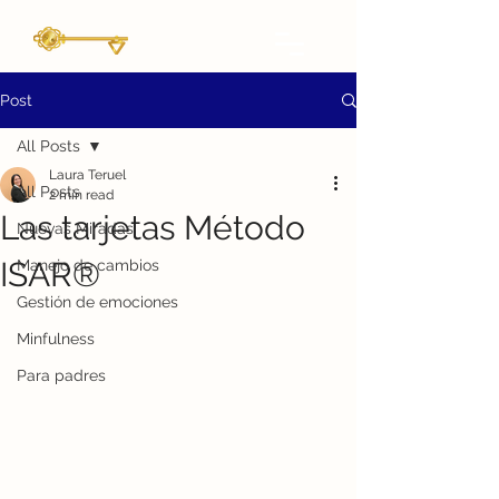
Post
All Posts
Laura Teruel
All Posts
2 min read
Las tarjetas Método
Nuevas Miradas
ISAR®
Manejo de cambios
Gestión de emociones
Minfulness
Para padres