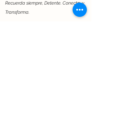
Recuerda siempre, Detente. Conecta…y 
Transforma.
Sígueme en las redes: 
https://www.facebook.com/lauraeter
uel
https://www.instagram.com/lteruelco
ach/
https://www.linkedin.com/in/lauraete
ruel/
https://youtube.com/channel/UC3s
QM2eR2OTTUXya8uCBMQg
coaching
bienestar
Manejo de cambios
Para padres
Gestión de emociones